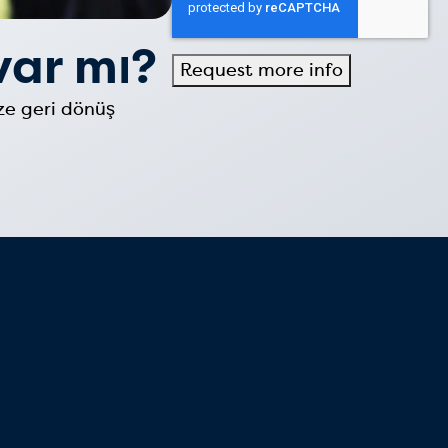
var mı?
ze geri dönüş