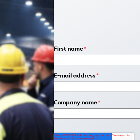
First name
*
E-mail address
*
Company name
*