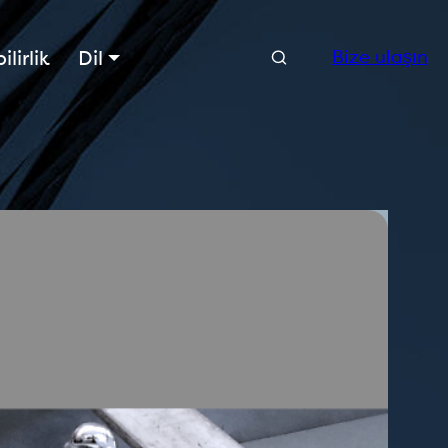
Arama
lirlik
Dil
Bize ulaşın