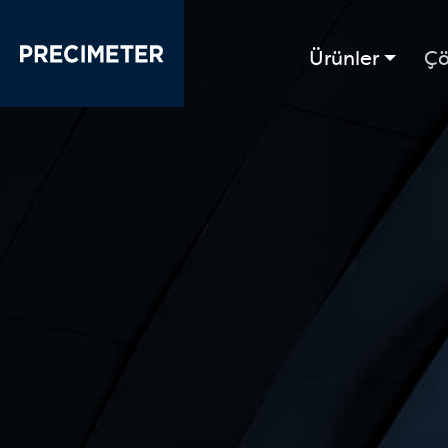
Ana içeriğe atla
Ürünler
Çö